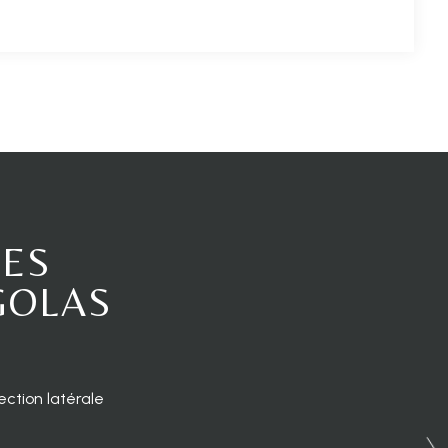
RES
GOLAS
ction latérale