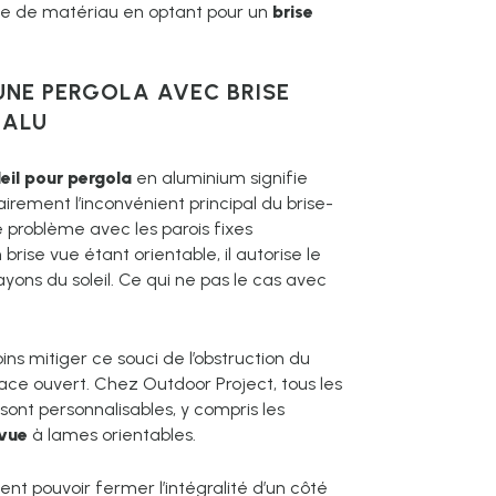
ste de matériau en optant pour un
brise
UNE PERGOLA AVEC BRISE
 ALU
leil pour pergola
en aluminium signifie
lairement l’inconvénient principal du brise-
problème avec les parois fixes
rise vue étant orientable, il autorise le
yons du soleil. Ce qui ne pas le cas avec
ins mitiger ce souci de l’obstruction du
ace ouvert. Chez Outdoor Project, tous les
ont personnalisables, y compris les
 vue
à lames orientables.
nt pouvoir fermer l’intégralité d’un côté