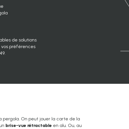
ue
gola
ables
de solutions
 vos préférences
49.
 pergola. On peut jouer la carte de la
 un
brise-vue rétractable
en alu. Ou, au