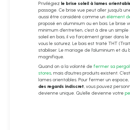
Privilégiez
le brise soleil à lames orientabl
passage. Ce brise vue peut aller jusqu’à u
aussi être considéré comme un
élément dé
proposé en aluminium ou en bois. Le brise
minimum d’entretien, c’est à dire un simple
soleil en bois, il va forcément griser dans le 
vous le saturez. Le bois est traité THT (T
stabiliser. Le mariage de l’aluminium et du
magnifique.
Quand on a la volonté de
fermer sa pergol
stores
, mais d’autres produits existent. C’es
lames orientables. Pour fermer un espace,
des regards indiscret
, vous pouvez personna
devienne unique. Qu’elle devienne votre
pe