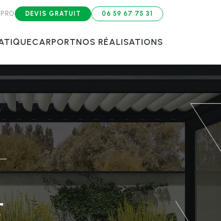
 PRO
DEVIS GRATUIT
06 59 67 75 31
ATIQUE
CARPORT
NOS RÉALISATIONS
E