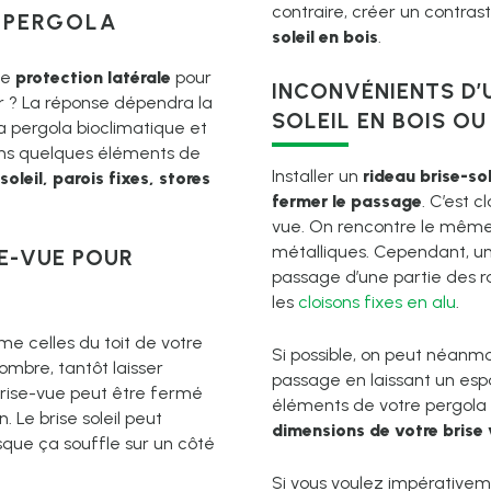
contraire, créer un contra
 PERGOLA
soleil en bois
.
de
protection latérale
pour
INCONVÉNIENTS D’
ir ? La réponse dépendra la
SOLEIL EN BOIS OU
la pergola bioclimatique et
ins quelques éléments de
Installer un
rideau brise-so
oleil, parois fixes, stores
fermer le passage
. C’est c
vue. On rencontre le même 
métalliques. Cependant, un b
E-VUE POUR
passage d’une partie des ra
les
cloisons fixes en alu
.
me celles du toit de votre
Si possible, on peut néanmo
ombre, tantôt laisser
passage en laissant un esp
 brise-vue peut être fermé
éléments de votre pergola s
n. Le brise soleil peut
dimensions de votre brise
sque ça souffle sur un côté
Si vous voulez impérativeme