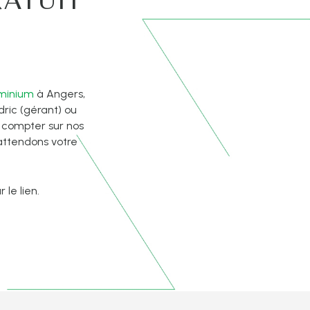
uminium
à Angers,
́dric (gérant) ou
z compter sur nos
 attendons votre
 le lien.