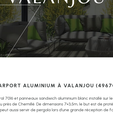
ARPORT ALUMINIUM À VALANJOU (4967
ral 7016 et panneaux sandwich aluminium blanc installé sur l
 près de Chemillé. De dimensions 7×3,5m, le but est de proté
peut aussi servir de pergola lors d’une grande réception de fa