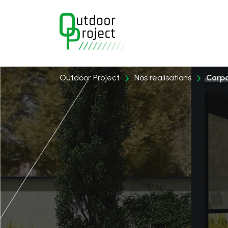
›
›
Outdoor Project
Nos réalisations
Carpo