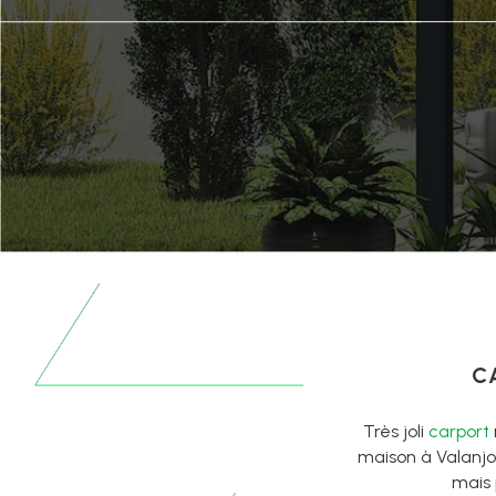
C
Très joli
carport
maison à Valanjou
mais 