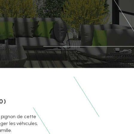
0)
e pignon de cette
ger les véhicules,
mille.