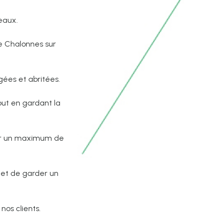
eaux.
e Chalonnes sur
égées et abritées.
out en gardant la
ter un maximum de
et de garder un
nos clients.