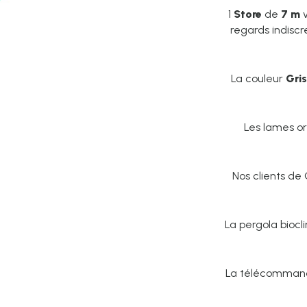
1
Store
de
7 m
v
regards indiscr
La couleur
Gri
Les lames or
Nos clients de 
La pergola bioc
La télécommand