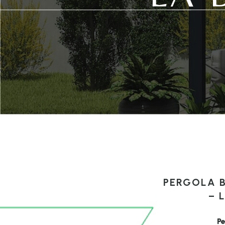
PERGOLA B
– 
Pe