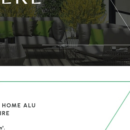
T HOME ALU
IRE
m².