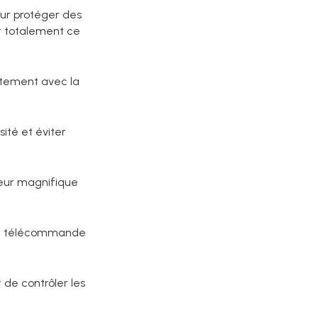
ur protéger des
nt totalement ce
aitement avec la
ité et éviter
 leur magnifique
ne télécommande
 de contrôler les