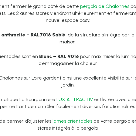
ient fermer le grand côté de cette
pergola de Chalonnes
po
ets. Les 2 autres stores viendront ultérieurement et fermero
nouvel espace cosy.
s anthracite – RAL7016 Sablé
de la structure s’intègre parf
maison.
ientables sont en
Blanc – RAL 9016
pour maximiser la luminos
d’emmagasiner la chaleur.
Chalonnes sur Loire gardent ainsi une excellente visibilité sur
jardin.
limatique La Bourgonnière
LUX ATTRACTIV
est livrée avec u
permettant de contrôler facilement diverses fonctionnalités.
e permet d’ajuster les
lames orientables
de votre pergola et
stores intégrés à la pergola.