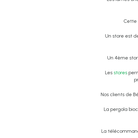
Cette
Un store est d
Un 4ème store
Les
stores
perm
p
Nos clients de Bé
La pergola bio
La télécommand