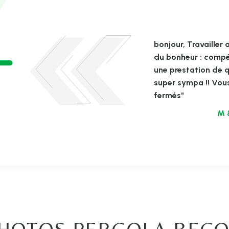
bonjour, Travaille
du bonheur : compét
une prestation de qu
super sympa !! Vous
fermés"
M 