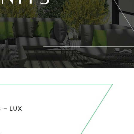
 – LUX
.