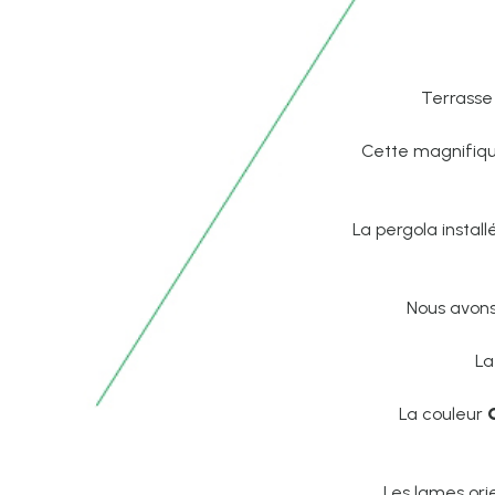
Terrasse 
Cette magnifiq
La pergola instal
Nous avon
La
La couleur
Les lames ori