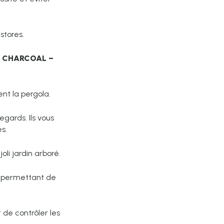
stores.
 CHARCOAL –
nt la pergola.
egards. Ils vous
s.
oli jardin arboré.
 permettant de
 de contrôler les