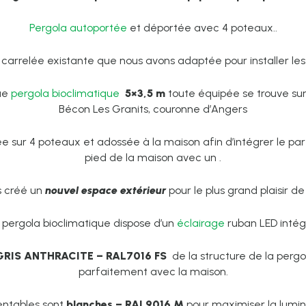
Pergola autoportée
et déportée avec 4 poteaux..
carrelée existante que nous avons adaptée pour installer le
ue
pergola bioclimatique
5×3,5 m
toute équipée se trouve s
Bécon Les Granits, couronne d’Angers
lée sur 4 poteaux et adossée à la maison afin d’intégrer le par
pied de la maison avec un .
s créé un
nouvel espace extérieur
pour le plus grand plaisir de 
 pergola bioclimatique dispose d’un
éclairage
ruban LED intég
GRIS ANTHRACITE – RAL7016 FS
de la structure de la pergo
parfaitement avec la maison.
entables sont
blanches – RAL9016 M
pour maximiser la lumino