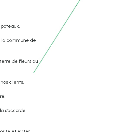
s poteaux.
ur la commune de
terre de fleurs au
nos clients.
ré.
la s’accorde
sité et éviter