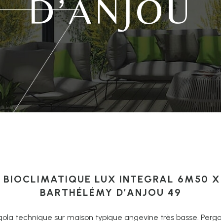
D’ANJOU
BIOCLIMATIQUE LUX INTEGRAL 6M50 X
BARTHÉLÉMY D’ANJOU 49
ola technique sur maison typique angevine très basse. Pergo