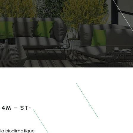
 4M – ST-
la bioclimatique