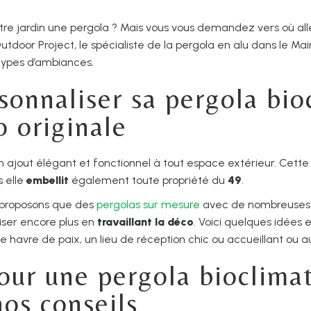
tre jardin une pergola ? Mais vous vous demandez vers où al
utdoor Project, le spécialiste de la pergola en alu dans le Ma
types d’ambiances.
sonnaliser sa pergola bio
o originale
n ajout élégant et fonctionnel à tout espace extérieur. Cett
s elle
embellit
également toute propriété du
49
.
 proposons que des
pergolas sur mesure
avec de nombreuses o
iser encore plus en
travaillant la déco
. Voici quelques idées 
e havre de paix, un lieu de réception chic ou accueillant ou au
ur une pergola bioclimat
os conseils