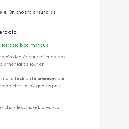
ola
. On choisira ensuite les
ergola
 terrasse bioclimatique
:
apés d’extérieur profonds, des
pplémentaires tout en
omme le
teck
ou l’
aluminium
, qui
née de chaises élégantes peut
les choix les plus adaptés. Ou