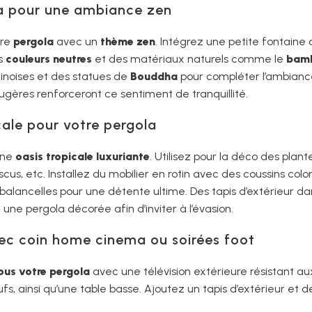
la pour une ambiance zen
tre
pergola
avec un
thème zen
. Intégrez une petite fontaine
es
couleurs neutres
et des matériaux naturels comme le
bam
hinoises et des statues de
Bouddha
pour compléter l’ambiance
res renforceront ce sentiment de tranquillité.
cale pour votre pergola
une
oasis tropicale luxuriante
. Utilisez pour la déco des pla
iscus, etc. Installez du mobilier en rotin avec des coussins colo
balancelles pour une détente ultime. Des tapis d’extérieur da
une pergola décorée afin d’inviter à l’évasion.
vec coin home cinema ou soirées foot
ous votre pergola
avec une télévision extérieure résistant a
fs, ainsi qu’une table basse. Ajoutez un tapis d’extérieur et