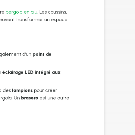
tre
pergola en alu
. Les coussins,
euvent transformer un espace
 également d’un
point de
un
éclairage LED intégré aux
 à des
lampions
pour créer
ergola. Un
brasero
est une autre