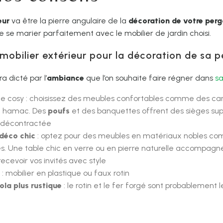
eur
va être la pierre angulaire de la
décoration de votre perg
 se marier parfaitement avec le mobilier de jardin choisi.
 mobilier extérieur pour la décoration de sa p
a dicté par l’
ambiance
que l’on souhaite faire régner dans
sa
te cosy : choisissez des meubles confortables comme des can
n hamac. Des
poufs
et des banquettes offrent des sièges su
 décontractée
 déco chic
: optez pour des meubles en matériaux nobles c
es. Une table chic en verre ou en pierre naturelle accompag
cevoir vos invités avec style
 mobilier en plastique ou faux rotin
ola plus rustique
: le rotin et le fer forgé sont probablement 