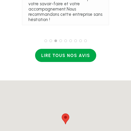
demandes, nous recommandons
votre savoir-faire et votre
fortement Outdoor Project.
accompagnement.Nous
recommandons cette entreprise sans
hésitation !
LIRE TOUS NOS AVIS